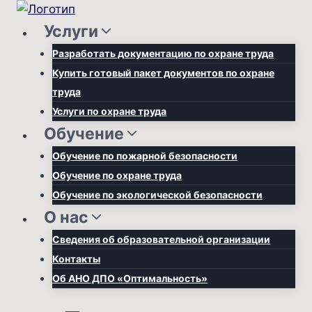
Перейти
к
Услуги
содержимому
Разработать документацию по охране труда
Купить готовый пакет документов по охране
труда
Услуги по охране труда
Обучение
Обучение по пожарной безопасности
Обучение по охране труда
Обучение по экологической безопасности
О нас
Сведения об образовательной организации
Контакты
Об АНО ДПО «Оптимальность»