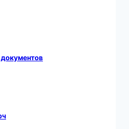
а документов
юч