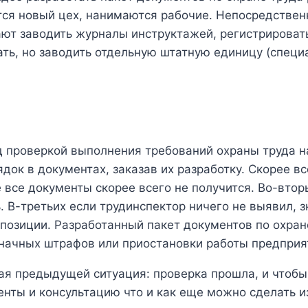
тся новый цех, нанимаются рабочие. Непосредствен
ают заводить журналы инструктажей, регистрировать
ать, но заводить отдельную штатную единицу (специ
д проверкой выполнения требований охраны труда н
ок в документах, заказав их разработку. Скорее все
е все документы скорее всего не получится. Во-вт
 В-третьих если трудинспектор ничего не выявил, з
й позиции. Разработанный пакет документов по охра
значных штрафов или приостановки работы предприя
ная предыдущей ситуация: проверка прошла, и чтоб
нты и консультацию что и как еще можно сделать и