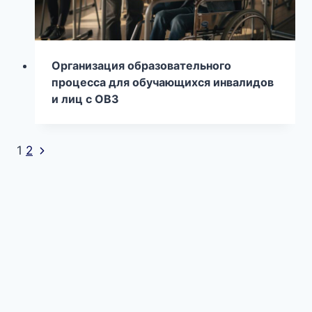
Организация образовательного
процесса для обучающихся инвалидов
и лиц с ОВЗ
Следующая
Навигация
1
2
страница
по
страницам