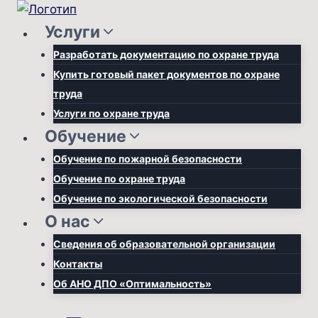
Перейти
к
Услуги
содержимому
Разработать документацию по охране труда
Купить готовый пакет документов по охране
труда
Услуги по охране труда
Обучение
Обучение по пожарной безопасности
Обучение по охране труда
Обучение по экологической безопасности
О нас
Сведения об образовательной организации
Контакты
Об АНО ДПО «Оптимальность»