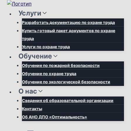
Перейти
к
Услуги
содержимому
Разработать документацию по охране труда
Купить готовый пакет документов по охране
труда
Услуги по охране труда
Обучение
Обучение по пожарной безопасности
Обучение по охране труда
Обучение по экологической безопасности
О нас
Сведения об образовательной организации
Контакты
Об АНО ДПО «Оптимальность»